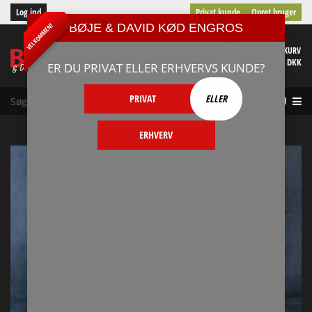
Log ind
Privat kunde
Opret bruger
BØJE & DAVID KØD ENGROS
VELKOMMEN!
INDKØBSKURV
I alt 0,00 DKK
ER DU PRIVAT ELLER ERHVERVS KUNDE?
PRIVAT
ELLER
MENU
ERHVERV