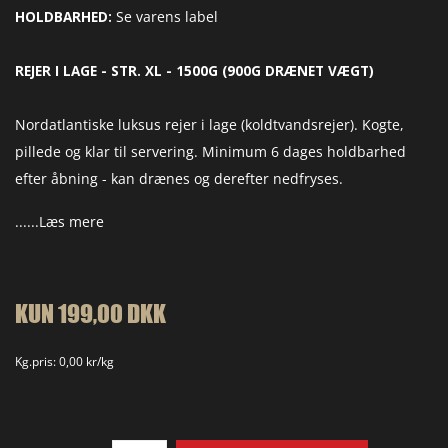
HOLDBARHED:
Se varens label
REJER I LAGE - STR. XL - 1500G (900G DRÆNET VÆGT)
Nordatlantiske luksus rejer i lage (koldtvandsrejer). Kogte,
pillede og klar til servering. Minimum 6 dages holdbarhed
efter åbning - kan drænes og derefter nedfryses.
......Læs mere
Bemærk:
Brandet varierer alt efter hvilken leverandør der kan
levere rejer der lever op til vores kvalitetsstandard. Brandet er oftest
Skipper Rejer eller Royal Artic Seafood, men andre kan forekomme.
KUN 199,00 DKK
Kg.pris: 0,00 kr/kg