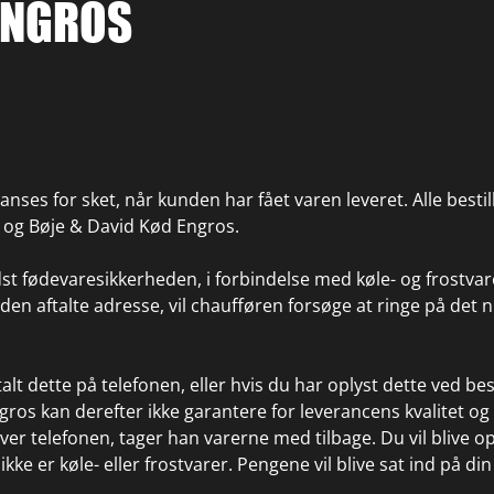
ENGROS
anses for sket, når kunden har fået varen leveret. Alle best
r og Bøje & David Kød Engros.
ndst fødevaresikkerheden, i forbindelse med køle- og frostvar
 den aftalte adresse, vil chaufføren forsøge at ringe på det 
alt dette på telefonen, eller hvis du har oplyst dette ved bes
ros kan derefter ikke garantere for leverancens kvalitet og
over telefonen, tager han varerne med tilbage. Du vil blive o
kke er køle- eller frostvarer. Pengene vil blive sat ind på din