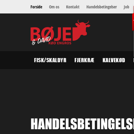
Forside
Om os
Kontakt
Handelsbetingelser
Job
V
FISK/SKALDYR
FJERKRÆ
KALVEKØD
HANDELSBETINGELS