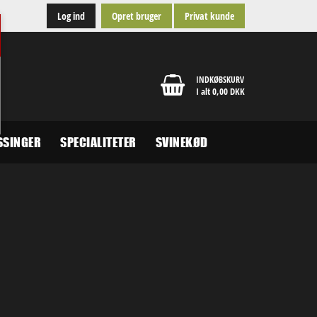
Log ind
Opret bruger
Privat kunde
INDKØBSKURV
I alt 0,00 DKK
SSINGER
SPECIALITETER
SVINEKØD