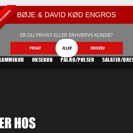
ELKOMMEN!
BØJE & DAVID KØD ENGROS
ER DU PRIVAT ELLER ERHVERVS KUNDE?
PRIVAT
ELLER
ERHVERV
LAMMEKØD
OKSEKØD
PÅLÆG/PØLSER
SALATER/DRE
ER HOS