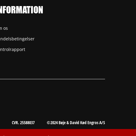
NFORMATION
m os
ndelsbetingelser
ntrolrapport
CVR. 25588037
©2024 Bøje & David Kød Engros A/S