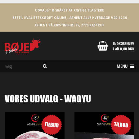
UDVALGT & SKÅRET AF RIGTIGE SLAGTERE
BESTIL KVALITETSKØDET ONLINE - AFHENT ALLE HVERDAGE 9.00-12.30
AFHENT PÅ KIRSTINEHØJ 75, 2770 KASTRUP
INDKØBSKURV
I alt 0,00 DKK
MENU
VORES UDVALG - WAGYU