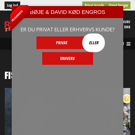
Log ind
Privat kunde
Opret bruger
BØJE & DAVID KØD ENGROS
VELKOMMEN!
INDKØBSKURV
I alt 0,00 DKK
ER DU PRIVAT ELLER ERHVERVS KUNDE?
PRIVAT
ELLER
MENU
ERHVERV
FISK