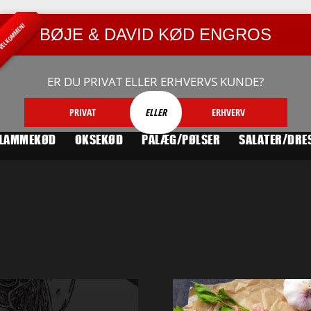
ELKOMMEN!
BØJE & DAVID KØD ENGROS
ER DU PRIVAT ELLER ERHVERVS KUNDE?
PRIVAT
ELLER
ERHVERV
LAMMEKØD
OKSEKØD
PÅLÆG/PØLSER
SALATER/DRE