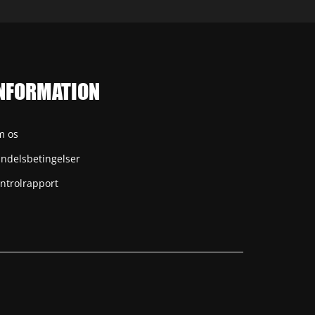
NFORMATION
m os
ndelsbetingelser
ntrolrapport