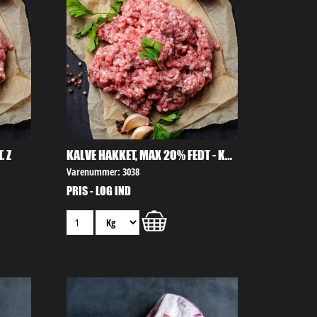
. Z
KALVE HAKKET, MAX 20% FEDT - KAT. Z
Varenummer: 3038
PRIS - LOG IND